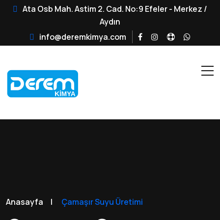
Ata Osb Mah. Astim 2. Cad. No:9 Efeler - Merkez /
Aydın
info@deremkimya.com
Anasayfa
|
Çamaşır Suyu Üretimi