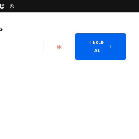
G
TEKLIF
AL
asalları