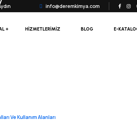
Aydın
info@deremkimya.com
AL
HIZMETLERIMIZ
BLOG
E-KATALO
ları Ve Kullanım Alanları
l Temizlik Kimy