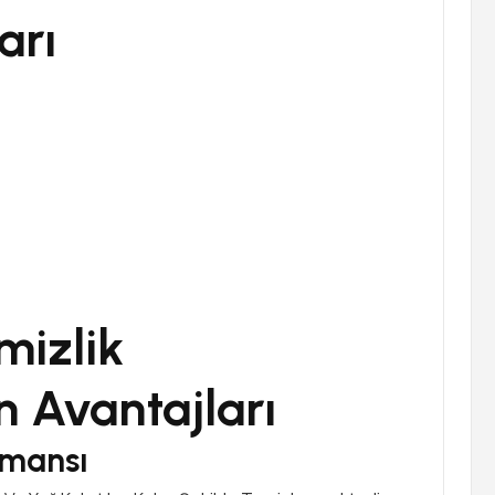
arı
mizlik
n Avantajları
rmansı